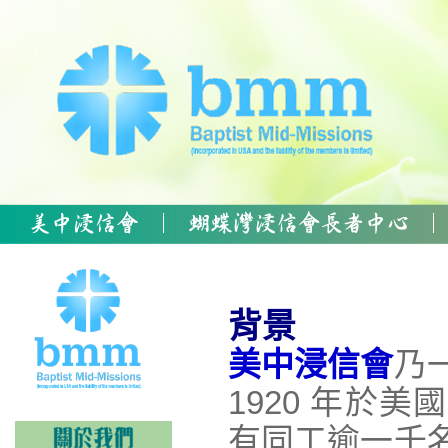
背景
美中浸信會
乃
1920 年於
有同工逾一千